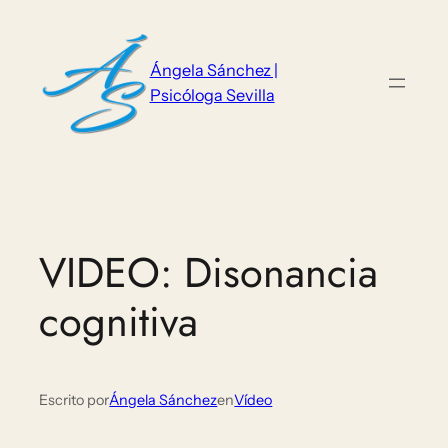
Saltar
al
contenido
Ángela Sánchez |
Psicóloga Sevilla
VIDEO: Disonancia
cognitiva
Escrito por
Ángela Sánchez
en
Vídeo