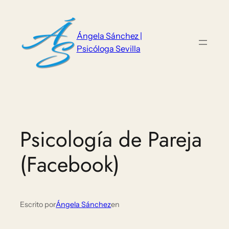
Saltar
al
contenido
Ángela Sánchez |
Psicóloga Sevilla
Psicología de Pareja
(Facebook)
Escrito por
Ángela Sánchez
en