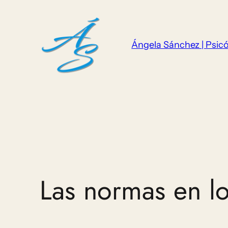
Saltar
al
contenido
Ángela Sánchez | Psicó
Las normas en l