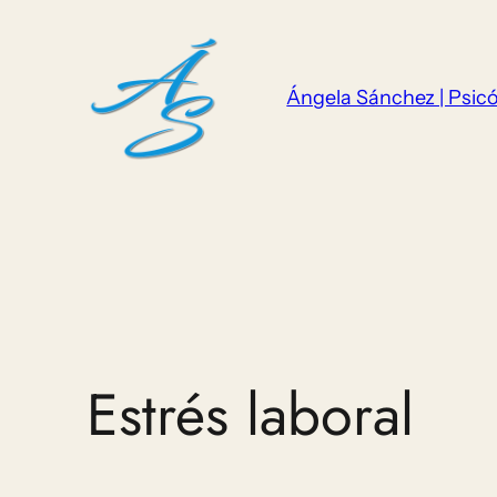
Saltar
al
contenido
Ángela Sánchez | Psicó
Estrés laboral