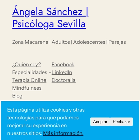
Ángela Sánchez |
Psicóloga Sevilla
Zona Macarena | Adultos | Adolescentes | Parejas
¿Quién soy?
Facebook
Especialidades
LinkedIn
Terapia Online
Doctoralia
Mindfulness
Blog
Opiniones
Esta página utiliza cookies y otras
Contacto
tecnologías para que podamos
Aceptar
Rechazar
mejorar su experiencia en
nuestros sitios:
Más información.