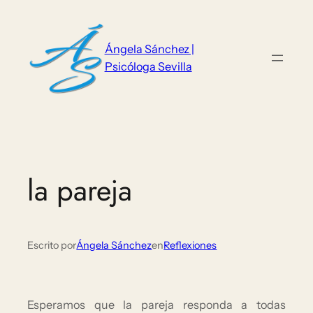
Saltar
al
contenido
Ángela Sánchez |
Psicóloga Sevilla
la pareja
Escrito por
Ángela Sánchez
en
Reflexiones
Esperamos que la pareja responda a todas