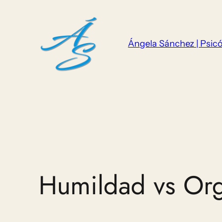
Saltar
al
contenido
Ángela Sánchez | Psicó
Humildad vs Org