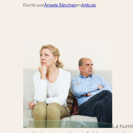
Escrito por
Ángela Sánchez
en
Artículo
La humi