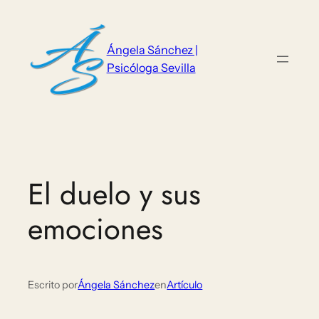
Saltar
al
contenido
Ángela Sánchez |
Psicóloga Sevilla
El duelo y sus
emociones
Escrito por
Ángela Sánchez
en
Artículo