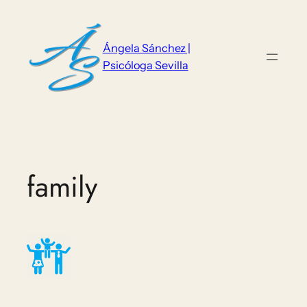
Saltar
al
contenido
Ángela Sánchez |
Psicóloga Sevilla
family