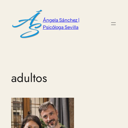
Saltar
al
contenido
Ángela Sánchez |
Psicóloga Sevilla
adultos