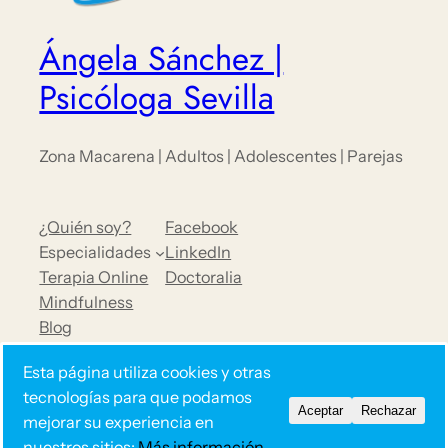
Ángela Sánchez |
Psicóloga Sevilla
Zona Macarena | Adultos | Adolescentes | Parejas
¿Quién soy?
Facebook
Especialidades
LinkedIn
Terapia Online
Doctoralia
Mindfulness
Blog
Opiniones
Esta página utiliza cookies y otras
Contacto
tecnologías para que podamos
Aceptar
Rechazar
mejorar su experiencia en
nuestros sitios:
Más información.